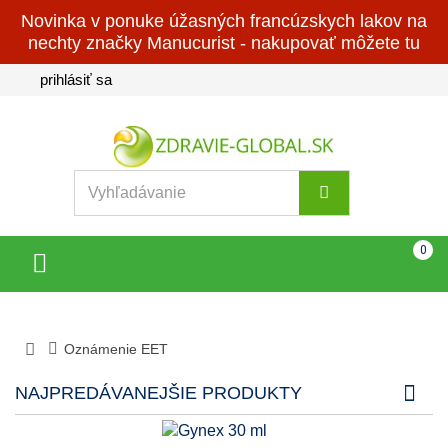
Novinka v ponuke úžasných francúzskych lakov na
nechty značky Manucurist - nakupovať môžete tu
prihlásiť sa
Košík
(prázdny)
0
Toggle
navigation
Oznámenie EET
NAJPREDÁVANEJŠIE PRODUKTY