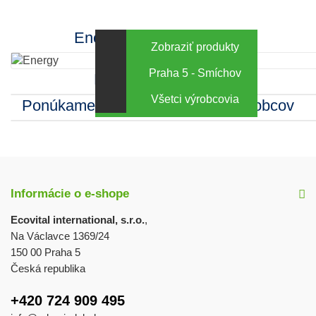
Energy za výhodné ceny
Zobraziť produkty
Praha 5 - Smíchov
Kamenná predajňa
Všetci výrobcovia
Ponúkame sortiment mnohých výrobcov
Informácie o e-shope
Ecovital international, s.r.o.
,
Na Václavce 1369/24
150 00 Praha 5
Česká republika
+420 724 909 495