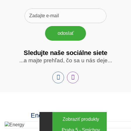
odoslať
Sledujte naše sociálne siete
Sledujte
...a majte prehľad, čo sa u nás deje...
nás
Facebook
INstagram
Energy za výhodné ceny
Zobraziť produkty
Praha 5 - Smíchov