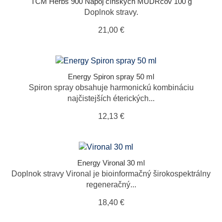
TCM Herbs 900 Nápoj čínskych MUDRcov 100 g
Doplnok stravy.
21,00 €
Energy Spiron spray 50 ml
Spiron spray obsahuje harmonickú kombináciu
najčistejších éterických...
12,13 €
Energy Vironal 30 ml
Doplnok stravy Vironal je bioinformačný širokospektrálny
regeneračný...
18,40 €