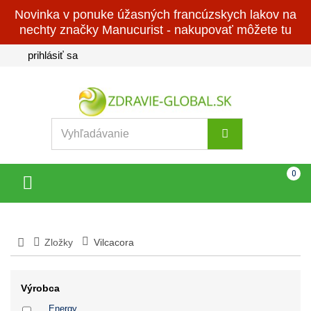
Novinka v ponuke úžasných francúzskych lakov na
nechty značky Manucurist - nakupovať môžete tu
prihlásiť sa
Košík
(prázdny)
0
Toggle
navigation
Zložky
Vilcacora
Výrobca
Energy