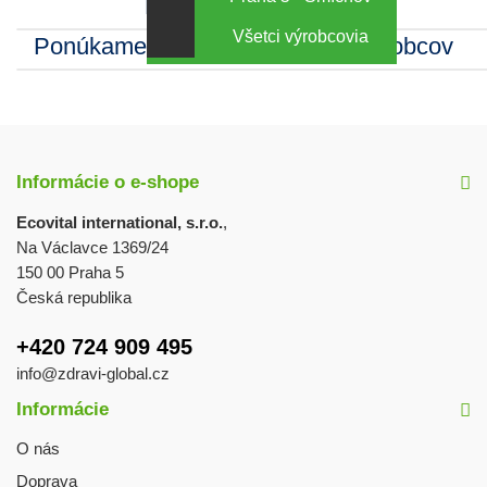
Kamenná predajňa
Všetci výrobcovia
Ponúkame sortiment mnohých výrobcov
Informácie o e-shope
Ecovital international, s.r.o.
,
Na Václavce 1369/24
150 00 Praha 5
Česká republika
+420 724 909 495
info@zdravi-global.cz
Informácie
O nás
Doprava