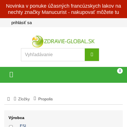
Novinka v ponuke úžasných francúzskych lakov na
nechty značky Manucurist - nakupovať môžete tu
prihlásiť sa
Košík
(prázdny)
0
Toggle
navigation
Zložky
Propolis
Výrobca
ESI