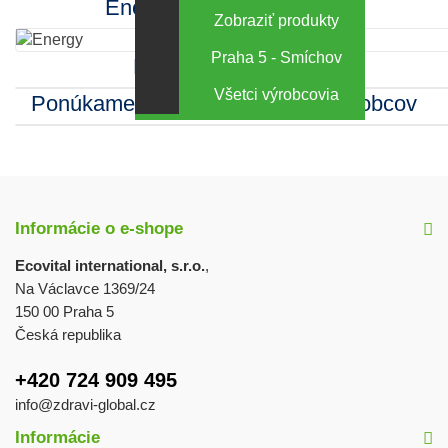
Energy za výhodné ceny
Zobraziť produkty
Praha 5 - Smíchov
Kamenná predajňa
Všetci výrobcovia
Ponúkame sortiment mnohých výrobcov
Informácie o e-shope
Ecovital international, s.r.o.
,
Na Václavce 1369/24
150 00 Praha 5
Česká republika
+420 724 909 495
info@zdravi-global.cz
Informácie