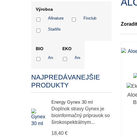
AL
Výrobca
Allnature
Finclub
Zoradi
Starlife
BIO
EKO
Ano
Ano
NAJPREDÁVANEJŠIE
PRODUKTY
Alo
B
Energy Gynex 30 ml
Doplnok stravy Gynex je
bioinformačný prípravok so
širokospektrálnym...
18,40 €