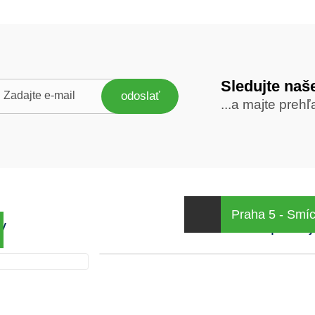
Sledujte naše
Sledujte
odoslať
...a majte prehľ
nás
Praha 5 - Smí
y
Kamenná predaj