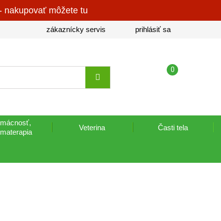
- nakupovať môžete tu
zákaznícky servis
prihlásiť sa
Košík
(prázdny)
0
mácnosť,
Veterina
Časti tela
omaterapia