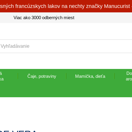
sných francúzskych lakov na nechty značky Manucurist 
Viac ako 3000 odberných miest
á
Do
Čaje, potraviny
Mamička, dieťa
ka
ar