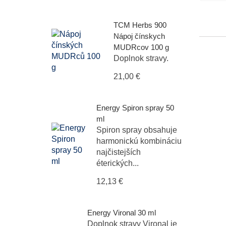
TCM Herbs 900
Nápoj čínskych
MUDRcov 100 g
Doplnok stravy.
21,00 €
Energy Spiron spray 50
ml
Spiron spray obsahuje
harmonickú kombináciu
najčistejších
éterických...
12,13 €
Energy Vironal 30 ml
Doplnok stravy Vironal je