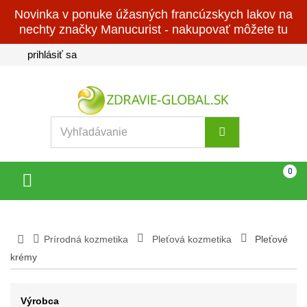
Novinka v ponuke úžasných francúzskych lakov na
nechty značky Manucurist - nakupovať môžete tu
prihlásiť sa
Košík
(prázdny)
0
Toggle
navigation
Prírodná kozmetika
Pleťová kozmetika
Pleťové
krémy
Výrobca