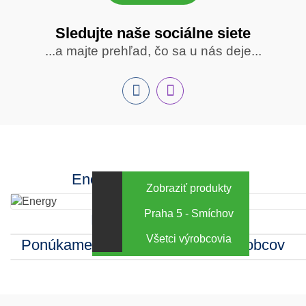
Sledujte naše sociálne siete
Sledujte
...a majte prehľad, čo sa u nás deje...
nás
Facebook
INstagram
Energy za výhodné ceny
Zobraziť produkty
Praha 5 - Smíchov
Kamenná predajňa
Všetci výrobcovia
Ponúkame sortiment mnohých výrobcov