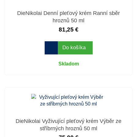
DieNikolai Denní pleťový krém Ranní sběr
hroznů 50 ml
81,25 €
Do košíka
Skladom
DieNikolai Vyživující pleťový krém Výběr ze
stříbrných hroznů 50 ml