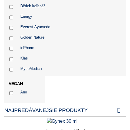
Dědek kořenář
Energy
Everest Ayurveda
Golden Nature
inPharm
Klas
MycoMedica
Naděje
VEGAN
Salvia Paradise
Ano
Starlife
NAJPREDÁVANEJŠIE PRODUKTY
Superionherbs
TCM Bohemia