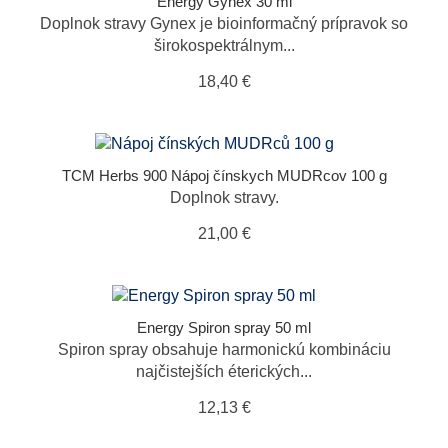
Energy Gynex 30 ml
TCM Herbs
Doplnok stravy Gynex je bioinformačný prípravok so
Terezia Company
širokospektrálnym...
Topvet
18,40 €
TCM Herbs 900 Nápoj čínskych MUDRcov 100 g
Doplnok stravy.
21,00 €
Energy Spiron spray 50 ml
Spiron spray obsahuje harmonickú kombináciu
najčistejších éterických...
12,13 €