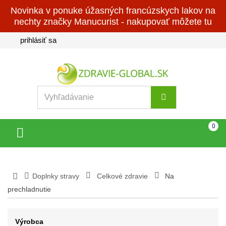
Novinka v ponuke úžasných francúzskych lakov na
nechty značky Manucurist - nakupovať môžete tu
prihlásiť sa
Košík
(prázdny)
0
Toggle
navigation
Doplnky stravy
Celkové zdravie
Na
prechladnutie
Výrobca