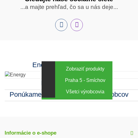
Sledujte
...a majte prehľad, čo sa u nás deje...
nás
Facebook
INstagram
Energy za výhodné ceny
Zobraziť produkty
Praha 5 - Smíchov
Kamenná predajňa
Všetci výrobcovia
Ponúkame sortiment mnohých výrobcov
Informácie o e-shope