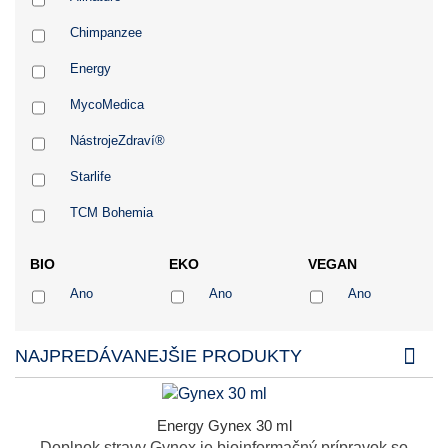
Chimpanzee
Energy
MycoMedica
NástrojeZdraví®
Starlife
TCM Bohemia
TML - TRADIČNÍ RUSKÁ MEDICÍNA
BIO
EKO
VEGAN
Ano
Ano
Ano
NAJPREDÁVANEJŠIE PRODUKTY
Energy Gynex 30 ml
Doplnok stravy Gynex je bioinformačný prípravok so