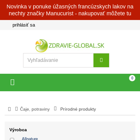
Novinka v ponuke úžasných francúzskych lakov na
nechty značky Manucurist - nakupovať môžete tu
prihlásiť sa
Košík
(prázdny)
0
Toggle
navigation
Čaje, potraviny
Prírodné produkty
Výrobca
Allnature