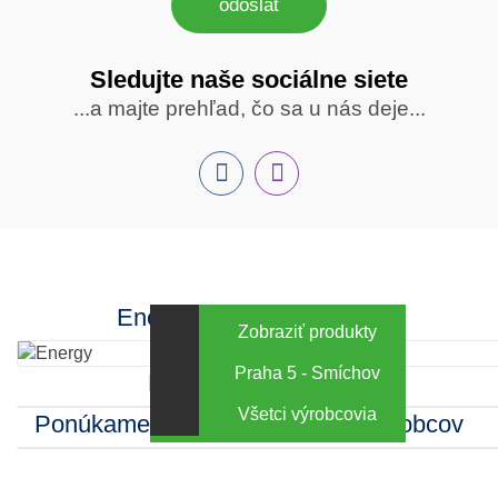
odoslať
Sledujte naše sociálne siete
Sledujte
...a majte prehľad, čo sa u nás deje...
nás
Facebook
INstagram
Energy za výhodné ceny
Zobraziť produkty
Praha 5 - Smíchov
Kamenná predajňa
Všetci výrobcovia
Ponúkame sortiment mnohých výrobcov