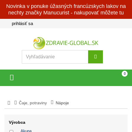
Novinka v ponuke úžasných francúzskych lakov na
nechty značky Manucurist - nakupovať môžete tu
prihlásiť sa
Košík
(prázdny)
0
Toggle
navigation
Čaje, potraviny
Nápoje
Výrobca
Akuna