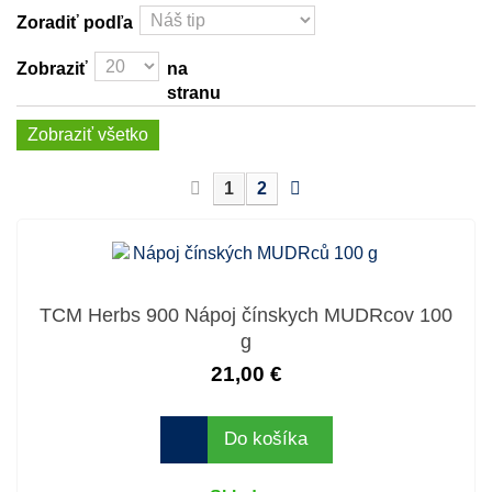
Zoradiť podľa
Zobraziť
na
stranu
Zobraziť všetko
1
2
TCM Herbs 900 Nápoj čínskych MUDRcov 100
g
21,00 €
Do košíka