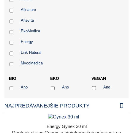
Allnature
Altevita
EkoMedica
Energy
Link Natural
MycoMedica
SONNENTOR
BIO
EKO
VEGAN
Superionherbs
Ano
Ano
Ano
TCM Herbs
NAJPREDÁVANEJŠIE PRODUKTY
Energy Gynex 30 ml
Doplnok stravy Gynex je bioinformačný prípravok so