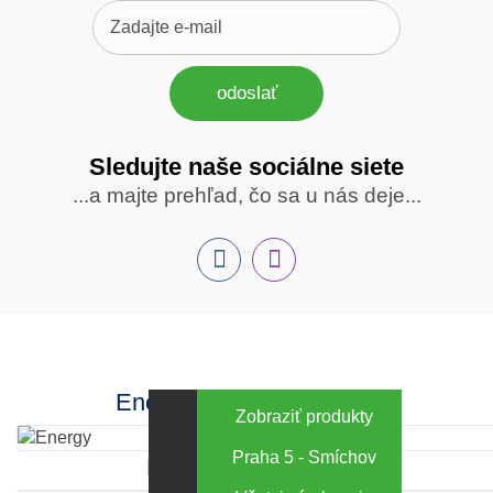
odoslať
Sledujte naše sociálne siete
Sledujte
...a majte prehľad, čo sa u nás deje...
nás
Facebook
INstagram
Energy za výhodné ceny
Zobraziť produkty
Praha 5 - Smíchov
Kamenná predajňa