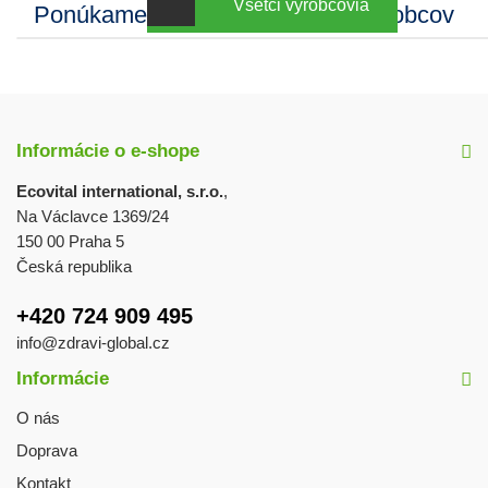
Všetci výrobcovia
Ponúkame sortiment mnohých výrobcov
Informácie o e-shope
Ecovital international, s.r.o.
,
Na Václavce 1369/24
150 00 Praha 5
Česká republika
+420 724 909 495
info@zdravi-global.cz
Informácie
O nás
Doprava
Kontakt