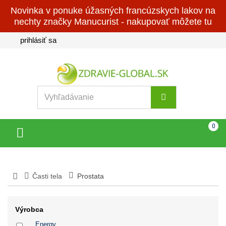
Novinka v ponuke úžasných francúzskych lakov na
nechty značky Manucurist - nakupovať môžete tu
prihlásiť sa
Košík
(prázdny)
0
Toggle
navigation
Časti tela
Prostata
Výrobca
Energy