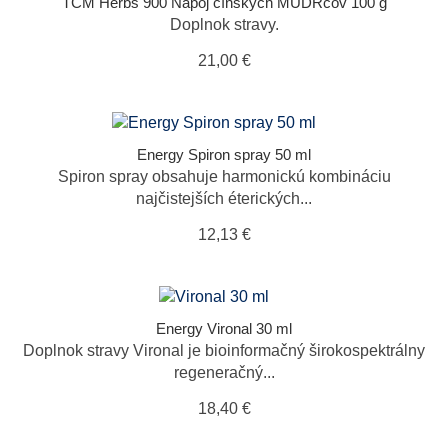
TCM Herbs 900 Nápoj čínskych MUDRcov 100 g
Doplnok stravy.
21,00 €
Energy Spiron spray 50 ml
Spiron spray obsahuje harmonickú kombináciu
najčistejších éterických...
12,13 €
Energy Vironal 30 ml
Doplnok stravy Vironal je bioinformačný širokospektrálny
regeneračný...
18,40 €