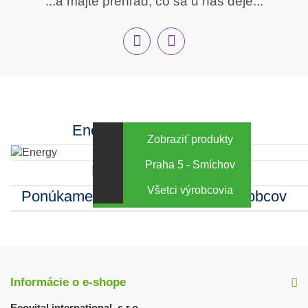
...a majte prehľad, čo sa u nás deje...
nás
Facebook
INstagram
Energy za výhodné ceny
Zobraziť produkty
Praha 5 - Smíchov
Kamenná predajňa
Všetci výrobcovia
Ponúkame sortiment mnohých výrobcov
Informácie o e-shope
Ecovital international, s.r.o.
,