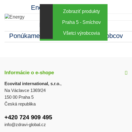
Energy za výhodné ceny
Zobraziť produkty
Praha 5 - Smíchov
Kamenná predajňa
Všetci výrobcovia
Ponúkame sortiment mnohých výrobcov
Informácie o e-shope
Ecovital international, s.r.o.
,
Na Václavce 1369/24
150 00 Praha 5
Česká republika
+420 724 909 495
info@zdravi-global.cz