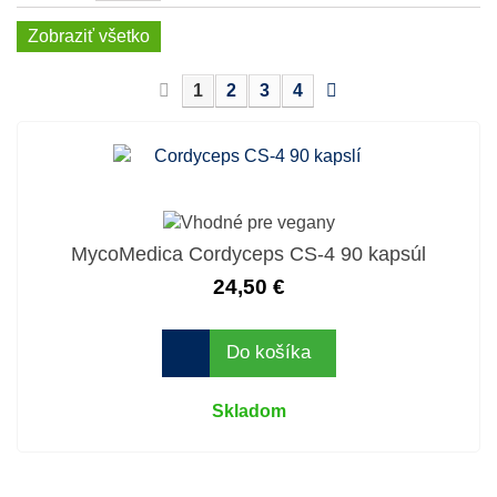
Zobraziť všetko
1
2
3
4
MycoMedica Cordyceps CS-4 90 kapsúl
24,50 €
Do košíka
Skladom