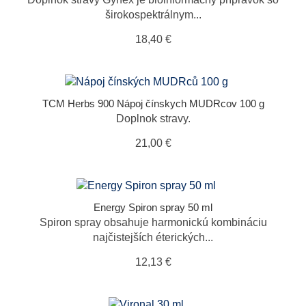
Starlife
širokospektrálnym...
Superionherbs
18,40 €
TCM Herbs
TML - TRADIČNÍ RUSKÁ MEDICÍNA
TCM Herbs 900 Nápoj čínskych MUDRcov 100 g
Topvet
Doplnok stravy.
YaoMedica
21,00 €
Energy Spiron spray 50 ml
Spiron spray obsahuje harmonickú kombináciu
najčistejších éterických...
12,13 €