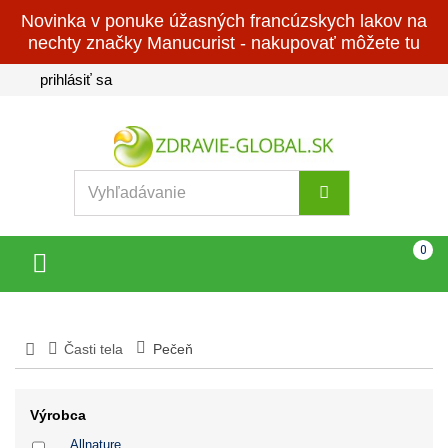
Novinka v ponuke úžasných francúzskych lakov na
nechty značky Manucurist - nakupovať môžete tu
prihlásiť sa
Košík
(prázdny)
0
Toggle
navigation
Časti tela
Pečeň
Výrobca
Allnature