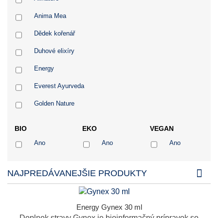
Anima Mea
Dědek kořenář
Duhové elixíry
Energy
Everest Ayurveda
Golden Nature
Klas
BIO
EKO
VEGAN
MRL
Ano
Ano
Ano
MycoMedica
NAJPREDÁVANEJŠIE PRODUKTY
Naděje
Ondřej Ullrich
Energy Gynex 30 ml
Salvia Paradise
Doplnok stravy Gynex je bioinformačný prípravok so