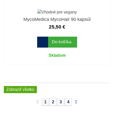
MycoMedica MycoHair 90 kapsúl
25,50 €
Do košíka
Skladom
Zobraziť všetko
1
2
3
4